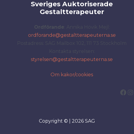
Sveriges Auktoriserade
Gestaltterapeuter
Ordförande
: Annika Hövik Mejl:
ordfo
rande@gestaltterapeuterna.se
Postadress: SAG Mailbox 102, 111 73 Stockholm
Kontakta styrelsen:
styrelsen@gestaltterapeuterna.se
Om kakor/cookies
Fac
I
Copyright © | 2026 SAG