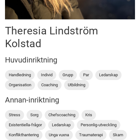
Theresia Lindström
Kolstad
Huvudinriktning
Handledning
Individ
Grupp
Par
Ledarskap
Organisation
Coaching
Utbildning
Annan-inriktning
Stress
Sorg
Chefscoaching
Kris
Existentiella-frågor
Ledarskap
Personlig-utveckling
Konflikthantering
Unga vuxna
Traumaterapi
Skam