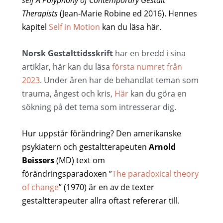
self A Polyphony of Contemporary Gestalt
Therapists
(Jean-Marie Robine ed 2016). Hennes
kapitel
Self in Motion
kan du läsa här.
Norsk Gestalttidsskrift
har en bredd i sina
artiklar, här kan du läsa
första numret från
2023
. Under åren har de behandlat teman som
trauma, ångest och kris,
Här
kan du göra en
sökning på det tema som intresserar dig.
Hur uppstår förändring? Den amerikanske
psykiatern och gestaltterapeuten
Arnold
Beissers
(MD) text om
förändringsparadoxen ”
The paradoxical theory
of change
” (1970) är en av de texter
gestaltterapeuter allra oftast refererar till.