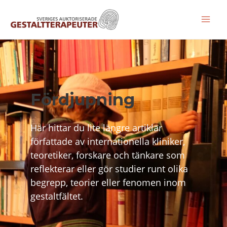
Hoppa
till
Mai
innehåll
Men
Fördjupning
Här hittar du lite längre artiklar
författade av internationella kliniker,
teoretiker, forskare och tänkare som
reflekterar eller gör studier runt olika
begrepp, teorier eller fenomen inom
gestaltfältet.